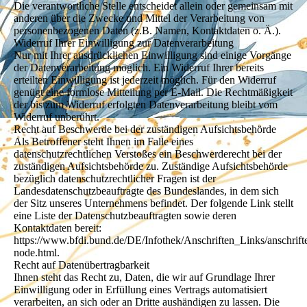
Die verantwortliche Stelle entscheidet allein oder gemeinsam mit
anderen über die Zwecke und Mittel der Verarbeitung von
personenbezogenen Daten (z.B. Namen, Kontaktdaten o. Ä.).
Widerruf Ihrer Einwilligung zur Datenverarbeitung
Nur mit Ihrer ausdrücklichen Einwilligung sind einige Vorgänge
der Datenverarbeitung möglich. Ein Widerruf Ihrer bereits
erteilten Einwilligung ist jederzeit möglich. Für den Widerruf
genügt eine formlose Mitteilung per E-Mail. Die Rechtmäßigkeit
der bis zum Widerruf erfolgten Datenverarbeitung bleibt vom
Widerruf unberührt.
Recht auf Beschwerde bei der zuständigen Aufsichtsbehörde
Als Betroffener steht Ihnen im Falle eines
datenschutzrechtlichen Verstoßes ein Beschwerderecht bei der
zuständigen Aufsichtsbehörde zu. Zuständige Aufsichtsbehörde
bezüglich datenschutzrechtlicher Fragen ist der
Landesdatenschutzbeauftragte des Bundeslandes, in dem sich
der Sitz unseres Unternehmens befindet. Der folgende Link stellt
eine Liste der Datenschutzbeauftragten sowie deren
Kontaktdaten bereit:
https://www.bfdi.bund.de/DE/Infothek/Anschriften_Links/anschrift
node.html.
Recht auf Datenübertragbarkeit
Ihnen steht das Recht zu, Daten, die wir auf Grundlage Ihrer
Einwilligung oder in Erfüllung eines Vertrags automatisiert
verarbeiten, an sich oder an Dritte aushändigen zu lassen. Die