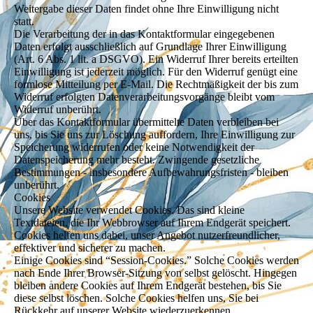
Weitergabe dieser Daten findet ohne Ihre Einwilligung nicht
statt.
Die Verarbeitung der in das Kontaktformular eingegebenen
Daten erfolgt ausschließlich auf Grundlage Ihrer Einwilligung
(Art. 6 Abs. 1 lit. a DSGVO). Ein Widerruf Ihrer bereits erteilten
Einwilligung ist jederzeit möglich. Für den Widerruf genügt eine
formlose Mitteilung per E-Mail. Die Rechtmäßigkeit der bis zum
Widerruf erfolgten Datenverarbeitungsvorgänge bleibt vom
Widerruf unberührt.
Über das Kontaktformular übermittelte Daten verbleiben bei
uns, bis Sie uns zur Löschung auffordern, Ihre Einwilligung zur
Speicherung widerrufen oder keine Notwendigkeit der
Datenspeicherung mehr besteht. Zwingende gesetzliche
Bestimmungen - insbesondere Aufbewahrungsfristen - bleiben
unberührt.
Cookies
Unsere Website verwendet Cookies. Das sind kleine
Textdateien, die Ihr Webbrowser auf Ihrem Endgerät speichert.
Cookies helfen uns dabei, unser Angebot nutzerfreundlicher,
effektiver und sicherer zu machen.
Einige Cookies sind “Session-Cookies.” Solche Cookies werden
nach Ende Ihrer Browser-Sitzung von selbst gelöscht. Hingegen
bleiben andere Cookies auf Ihrem Endgerät bestehen, bis Sie
diese selbst löschen. Solche Cookies helfen uns, Sie bei
Rückkehr auf unserer Website wiederzuerkennen.