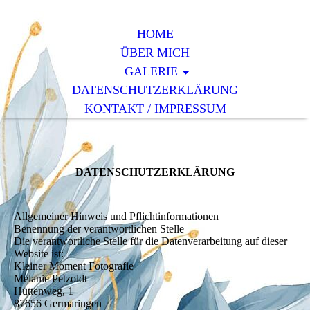
HOME
ÜBER MICH
GALERIE
DATENSCHUTZERKLÄRUNG
KONTAKT / IMPRESSUM
DATENSCHUTZERKLÄRUNG
Allgemeiner Hinweis und Pflichtinformationen
Benennung der verantwortlichen Stelle
Die verantwortliche Stelle für die Datenverarbeitung auf dieser
Website ist:
Kleiner Moment Fotografie
Melanie Petzoldt
Hüttenweg, 1
87656 Germaringen